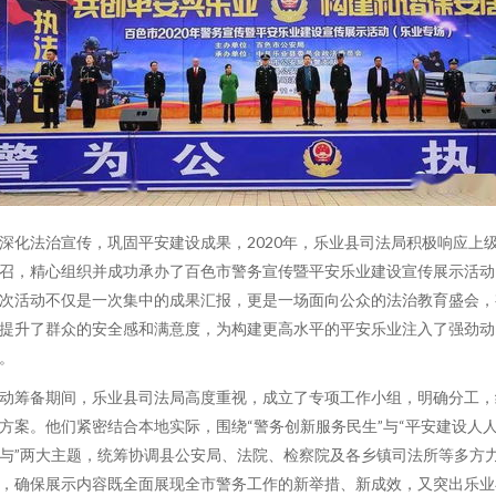
深化法治宣传，巩固平安建设成果，2020年，乐业县司法局积极响应上
召，精心组织并成功承办了百色市警务宣传暨平安乐业建设宣传展示活动
次活动不仅是一次集中的成果汇报，更是一场面向公众的法治教育盛会，
提升了群众的安全感和满意度，为构建更高水平的平安乐业注入了强劲动
。
动筹备期间，乐业县司法局高度重视，成立了专项工作小组，明确分工，
方案。他们紧密结合本地实际，围绕“警务创新服务民生”与“平安建设人
与”两大主题，统筹协调县公安局、法院、检察院及各乡镇司法所等多方
，确保展示内容既全面展现全市警务工作的新举措、新成效，又突出乐业