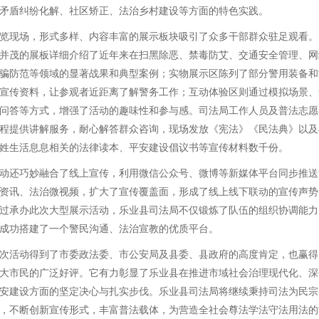
矛盾纠纷化解、社区矫正、法治乡村建设等方面的特色实践。
览现场，形式多样、内容丰富的展示板块吸引了众多干部群众驻足观看。
并茂的展板详细介绍了近年来在扫黑除恶、禁毒防艾、交通安全管理、网
骗防范等领域的显著战果和典型案例；实物展示区陈列了部分警用装备和
宣传资料，让参观者近距离了解警务工作；互动体验区则通过模拟场景、
问答等方式，增强了活动的趣味性和参与感。司法局工作人员及普法志愿
程提供讲解服务，耐心解答群众咨询，现场发放《宪法》《民法典》以及
姓生活息息相关的法律读本、平安建设倡议书等宣传材料数千份。
动还巧妙融合了线上宣传，利用微信公众号、微博等新媒体平台同步推送
资讯、法治微视频，扩大了宣传覆盖面，形成了线上线下联动的宣传声势
过承办此次大型展示活动，乐业县司法局不仅锻炼了队伍的组织协调能力
成功搭建了一个警民沟通、法治宣教的优质平台。
次活动得到了市委政法委、市公安局及县委、县政府的高度肯定，也赢得
大市民的广泛好评。它有力彰显了乐业县在推进市域社会治理现代化、深
安建设方面的坚定决心与扎实步伐。乐业县司法局将继续秉持司法为民宗
，不断创新宣传形式，丰富普法载体，为营造全社会尊法学法守法用法的